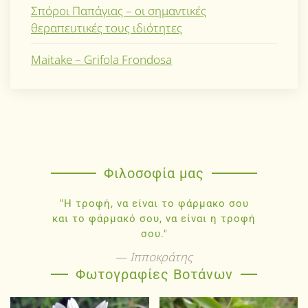
Σπόροι Παπάγιας – οι σημαντικές
θεραπευτικές τους ιδιότητες
Maitake – Grifola Frondosa
Φιλοσοφία μας
"Η τροφή, να είναι το φάρμακο σου
και το φάρμακό σου, να είναι η τροφή
σου."
Ιπποκράτης
Φωτογραφίες Βοτάνων