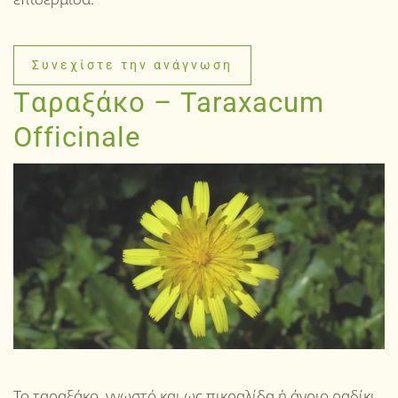
Συνεχίστε την ανάγνωση
Tαραξάκο – Taraxacum
Officinale
Το ταραξάκο, γνωστό και ως πικραλίδα ή άγριο ραδίκι,