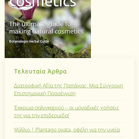
Τελευταία Άρθρα
Διατροφική Αξία της Παπάγιας: Μια Σύγχρονη
Επιστημονική Προσέγγιση
Έκκριμα σαλιγκαριού – οι μοναδικές χρήσεις
της για την επιδερμίδα!
Ψύλλιο | Plantago ovata, οφέλη για την υγεία